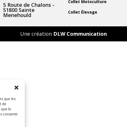
Collet Motoculture
5 Route de Chalons -
51800 Sainte
Collet Élevage
Menehould
Une création
DLW Communication
es que les
t de
 que le
as consentir