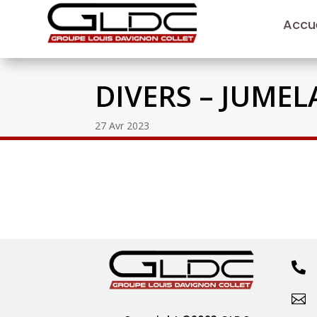
Accue
DIVERS – JUMEL
27 Avr 2023

