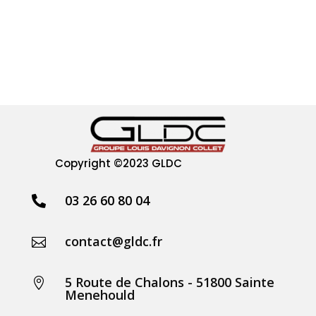
Copyright
©2023 GLDC
03 26 60 80 04

contact@gldc.fr

5 Route de Chalons - 51800 Sainte

Menehould