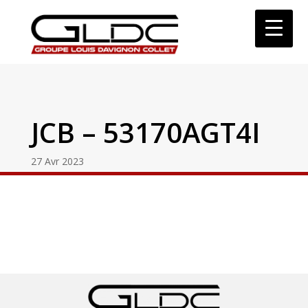
JCB – 53170AGT4I
27 Avr 2023