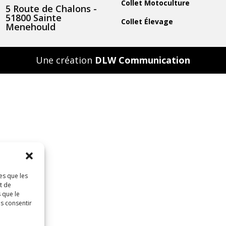
Collet Motoculture
5 Route de Chalons -
51800 Sainte
Collet Élevage
Menehould
Une création
DLW Communication
es que les
t de
 que le
as consentir