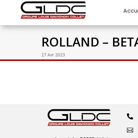
Accue
ROLLAND – BET
27 Avr 2023

