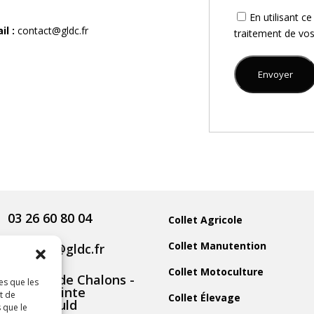
En utilisant c
:
contact@gldc.fr
traitement de vo
03 26 60 80 04
Collet Agricole
Collet Manutention
contact@gldc.fr
Collet Motoculture
5 Route de Chalons -
es que les
51800 Sainte
t de
Collet Élevage
Menehould
 que le