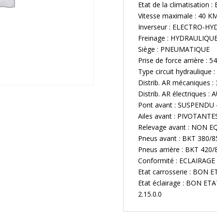
Etat de la climatisation
Vitesse maximale : 40 K
Inverseur : ELECTRO-HY
Freinage : HYDRAULIQU
Siège : PNEUMATIQUE
Prise de force arrière : 5
Type circuit hydrauliqu
Distrib. AR mécaniques 
Distrib. AR électriques :
Pont avant : SUSPENDU
Ailes avant : PIVOTANTE
Relevage avant : NON E
Pneus avant : BKT 380/
Pneus arrière : BKT 420
Conformité : ECLAIRAGE
Etat carrosserie : BON 
Etat éclairage : BON ETA
2.15.0.0