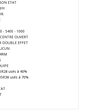
 : BON ETAT
M/H
DR.
E
40 - 540E - 1000
e : CENTRE OUVERT
: 3 DOUBLE EFFET
 AUCUN
 4RM
S
QUIPE
85R28 usés à 40%
/85R38 usés à 70%
ETAT
T