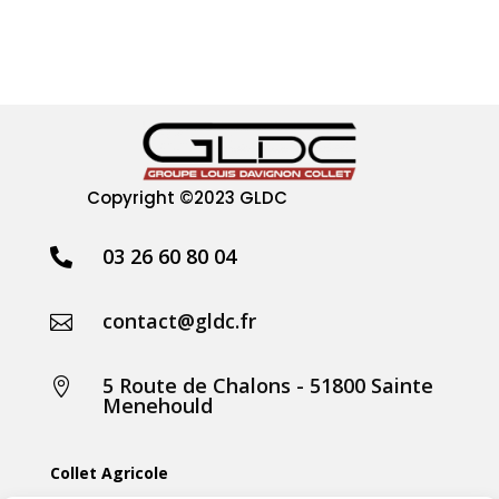
Copyright
©2023 GLDC
03 26 60 80 04

contact@gldc.fr

5 Route de Chalons - 51800 Sainte

Menehould
Collet Agricole