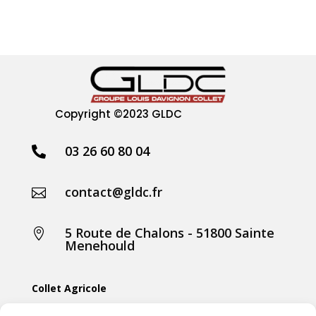
Copyright
©2023 GLDC
03 26 60 80 04

contact@gldc.fr

5 Route de Chalons - 51800 Sainte

Menehould
Collet Agricole
Collet Manutention