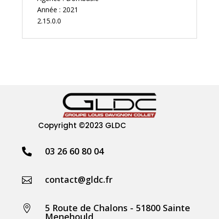
Année : 2021
2.15.0.0
Copyright
©2023 GLDC
03 26 60 80 04

contact@gldc.fr

5 Route de Chalons - 51800 Sainte

Menehould