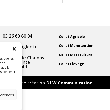
03 26 60 80 04
Collet Agricole
Collet Manutention
contact@gldc.fr
Collet Motoculture
5 Route de Chalons -
es que les
51800 Sainte
t de
Collet Élevage
Menehould
 que le
as consentir
Une création
DLW Communication
éférences