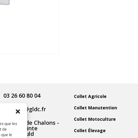
03 26 60 80 04
Collet Agricole
Collet Manutention
contact@gldc.fr
Collet Motoculture
5 Route de Chalons -
es que les
51800 Sainte
t de
Collet Élevage
Menehould
 que le