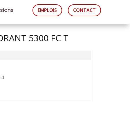
asions
EMPLOIS
CONTACT
DRANT 5300 FC T
ld