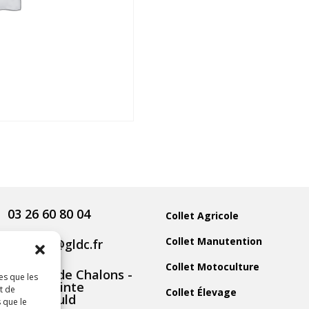
03 26 60 80 04
Collet Agricole
Collet Manutention
contact@gldc.fr
Collet Motoculture
5 Route de Chalons -
es que les
51800 Sainte
t de
Collet Élevage
Menehould
 que le