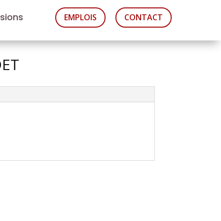
asions
EMPLOIS
CONTACT
DET