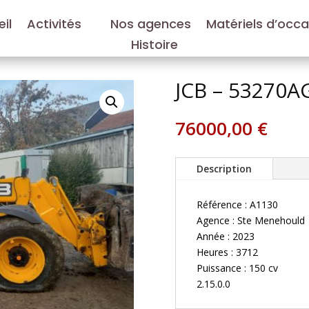
il
Activités
Nos agences
Matériels d’occ
Histoire
JCB – 53270
76000,00
€
Description
Référence : A1130
Agence : Ste Menehould
Année : 2023
Heures : 3712
Puissance : 150 cv
2.15.0.0