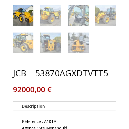
JCB – 53870AGXDTVTT5
92000,00
€
Description
Référence : A1019
Agence : Ste Menehould