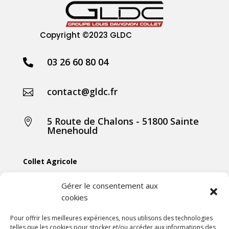
Copyright
©2023 GLDC
03 26 60 80 04

contact@gldc.fr

5 Route de Chalons - 51800 Sainte

Menehould
Collet Agricole
Collet Manutention
Gérer le consentement aux
cookies
Collet Motoculture
Collet Élevage
Pour offrir les meilleures expériences, nous utilisons des technologies
telles que les cookies pour stocker et/ou accéder aux informations des