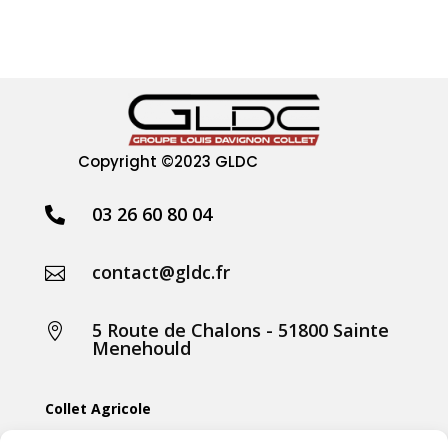
Copyright
©2023 GLDC
03 26 60 80 04

contact@gldc.fr

5 Route de Chalons - 51800 Sainte

Menehould
Collet Agricole
Collet Manutention