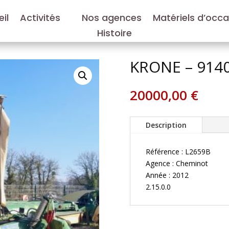
il
Activités
Nos agences
Matériels d’occ
Histoire
KRONE – 914
20000,00
€
Description
Référence : L2659B
Agence : Cheminot
Année : 2012
2.15.0.0