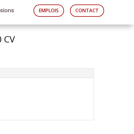
asions
EMPLOIS
CONTACT
0 CV