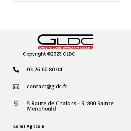
Copyright
©2023 GLDC
03 26 60 80 04

contact@gldc.fr

5 Route de Chalons - 51800 Sainte

Menehould
Collet Agricole