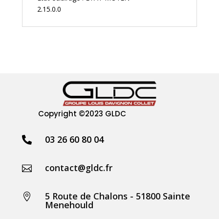
2.15.0.0
Copyright
©2023 GLDC
03 26 60 80 04

contact@gldc.fr

5 Route de Chalons - 51800 Sainte

Menehould