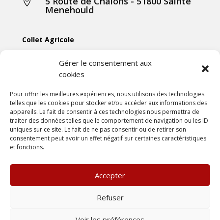
5 Route de Chalons - 51800 Sainte

Menehould
Collet Agricole
Collet Manutention
Gérer le consentement aux
cookies
Collet Motoculture
Collet Élevage
Pour offrir les meilleures expériences, nous utilisons des technologies
telles que les cookies pour stocker et/ou accéder aux informations des
appareils. Le fait de consentir à ces technologies nous permettra de
Les actus
traiter des données telles que le comportement de navigation ou les ID
uniques sur ce site. Le fait de ne pas consentir ou de retirer son
consentement peut avoir un effet négatif sur certaines caractéristiques
Mentions légales
et fonctions.
Politiques de confidentialités
Conditions générales de vente
Accepter
Une création
DLW Communication
Refuser
Voir les préférences