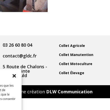
03 26 60 80 04
Collet Agricole
Collet Manutention
contact@gldc.fr
Collet Motoculture
5 Route de Chalons -
51800 Sainte
Collet Élevage
Menehould
es que les
t de
Une création
DLW Communication
 que le
as consentir