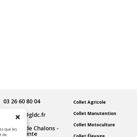
03 26 60 80 04
Collet Agricole
Collet Manutention
contact@gldc.fr
Collet Motoculture
5 Route de Chalons -
es que les
51800 Sainte
t de
Collet Élevage