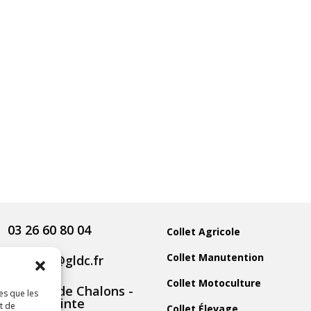
03 26 60 80 04
Collet Agricole
Collet Manutention
contact@gldc.fr
Collet Motoculture
5 Route de Chalons -
es que les
51800 Sainte
t de
Collet Élevage