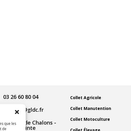
03 26 60 80 04
Collet Agricole
Collet Manutention
contact@gldc.fr
Collet Motoculture
5 Route de Chalons -
es que les
51800 Sainte
t de
Collet Élevage