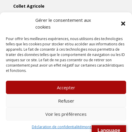
Collet Agricole
Collet Manutention
Gérer le consentement aux
cookies
Collet Motoculture
Collet Élevage
Pour offrir les meilleures expériences, nous utilisons des technologies
telles que les cookies pour stocker et/ou accéder aux informations des
appareils. Le fait de consentir à ces technologies nous permettra de
Les actus
traiter des données telles que le comportement de navigation ou les ID
uniques sur ce site. Le fait de ne pas consentir ou de retirer son
consentement peut avoir un effet négatif sur certaines caractéristiques
Mentions légales
et fonctions.
Politiques de confidentialités
Conditions générales de vente
Accepter
Une création
DLW Communication
Refuser
Voir les préférences
Déclaration de confidentialité
Impressum
Language