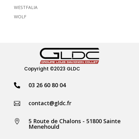
WESTFALIA
WOLF
Copyright
©2023 GLDC
03 26 60 80 04

contact@gldc.fr

5 Route de Chalons - 51800 Sainte

Menehould