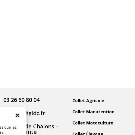
03 26 60 80 04
Collet Agricole
Collet Manutention
contact@gldc.fr
Collet Motoculture
5 Route de Chalons -
es que les
51800 Sainte
t de
Collet Élevage