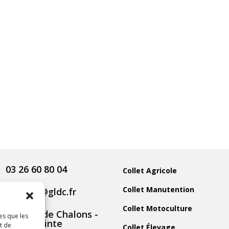
03 26 60 80 04
Collet Agricole
Collet Manutention
contact@gldc.fr
Collet Motoculture
5 Route de Chalons -
es que les
51800 Sainte
t de
Collet Élevage