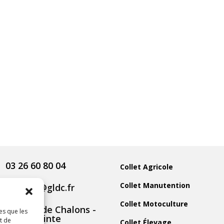
03 26 60 80 04
Collet Agricole
Collet Manutention
contact@gldc.fr
Collet Motoculture
5 Route de Chalons -
es que les
51800 Sainte
t de
Collet Élevage