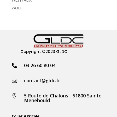
WESTFALIA
WOLF
Copyright
©2023 GLDC
03 26 60 80 04

contact@gldc.fr

5 Route de Chalons - 51800 Sainte

Menehould
Collet Agricole