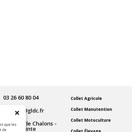
03 26 60 80 04
Collet Agricole
Collet Manutention
contact@gldc.fr
Collet Motoculture
5 Route de Chalons -
es que les
51800 Sainte
t de
Collet Élevage